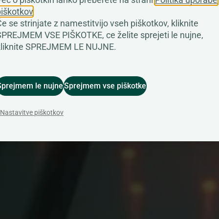
piškotkov
.
tve, ki podjetjem pomagajo celovito upravl
e se strinjate z namestitvijo vseh piškotkov, kliknite
rgije, energetske pogodbe ter spremljati in 
SPREJMEM VSE PIŠKOTKE, ce želite sprejeti le nujne,
kliknite SPREJMEM LE NUJNE.
felj.
Sprejmem le nujne
Sprejmem vse piškotke
ve
Preverite možnost optimizacije
Nastavitve piškotkov