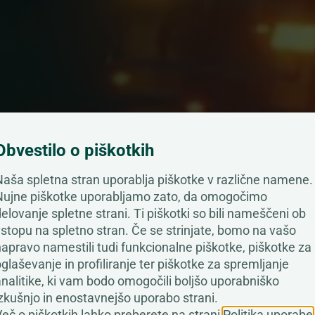
Obvestilo o piškotkih
TJA PODPIRAMO PR
Naša spletna stran uporablja piškotke v različne namene.
Nujne piškotke uporabljamo zato, da omogočimo
elovanje spletne strani. Ti piškotki so bili nameščeni ob
DOVANJU STROŠKO
stopu na spletno stran. Če se strinjate, bomo na vašo
apravo namestili tudi funkcionalne piškotke, piškotke za
NJ NA PODROČJU
glaševanje in profiliranje ter piškotke za spremljanje
nalitike, ki vam bodo omogočili boljšo uporabniško
LJANJA Z ENERGIJO
zkušnjo in enostavnejšo uporabo strani.
eč o piškotkih lahko preberete na strani
Politika uporabe